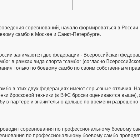
проведения соревнований, начало формироваться в России 
евому самбо в Москве и Санкт-Петербурге.
оссии занимаются две федерации - Всероссийская федерац
мбо" в рамках вида спорта "самбо" (согласно Всероссийско
вания только по боевому самбо по своим собственным пра
амбо в этих двух федерациях имеют серьезные отличия. Н
енки бросковой техники (в ВФС броски оцениваются выше), 
бу в партере и значительно дольше по времени разрешено 
роводит соревнования по профессиональному боевому самб
оревнования по профессиональному боевому самбо проводя